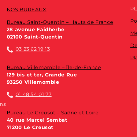
PL
NOS BUREAUX
Po
Bureau Saint-Quentin – Hauts de France
28 avenue Faidherbe
Me
02100 Saint-Quentin
De
03 23 62 19 13
Pl
Bureau Villemomble – Île-de-France
129 bis et ter, Grande Rue
93250 Villemomble
01 48 54 01 77
ons
Bureau Le Creusot – Saône et Loire
40 rue Marcel Sembat
71200 Le Creusot